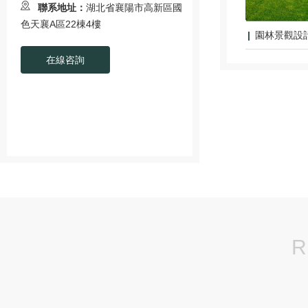
聯系地址：
湖北省襄陽市高新區國
色天襄A區22棟4樓
園林景觀設
在線咨詢
R