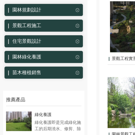
園林規劃設計
景觀工程施工
住宅景觀設計
園林綠化養護
景觀工程實
苗木種植銷售
推薦產品
綠化養護
綠化養護即是完成綠化施
工的后期澆水、修剪、除
園林景觀工
草、打藥……